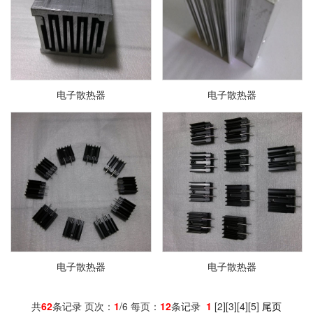
电子散热器
电子散热器
电子散热器
电子散热器
共
62
条记录 页次：
1
/6 每页：
12
条记录
1
[
2
][
3
][
4
][
5
]
尾页